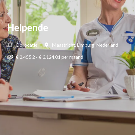
Helpende
Op locatie
Maastricht
,
Limburg
,
Nederland
€ 2.455,2 - € 3.124,01 per maand