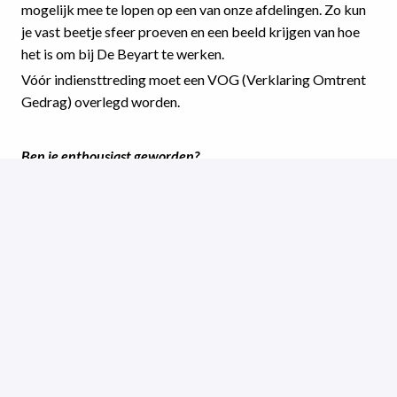
mogelijk mee te lopen op een van onze afdelingen. Zo kun
je vast beetje sfeer proeven en een beeld krijgen van hoe
het is om bij De Beyart te werken.
Vóór indiensttreding moet een VOG (Verklaring Omtrent
Gedrag) overlegd worden.
Ben je enthousiast geworden?
Dan kun je via onderstaande button solliciteren. Heb je
toch eerst nog wat vragen? Neem dan contact op met
Yolande Hambeukers, Teamleider Welzijn & Zorg via 06 -
2167 4705. We kijken uit naar je komst!
Solliciteren